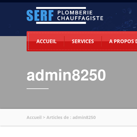
ACCUEIL
SERVICES
A PROPOS 
admin8250
Accueil
>
Articles de : admin8250